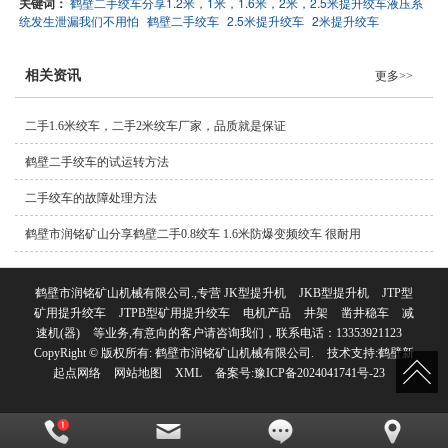
关键词：
鹤壁二手绞车分享1.2米，1米，1.6米，2米，2.5米提升绞车液压系
统发生泄漏我们不用怕
鹤壁二手绞车
2.5米提升绞车
2米提升绞车
相关资讯
更多>>
二手1.6米绞车，二手2米绞车厂家，品质就是保证
鹤壁二手绞车的试运转方法
二手绞车的故障处理方法
鹤壁市润铭矿山分享鹤壁二手0.8绞车 1.6米防爆变频绞车 很耐用
鹤壁市润铭矿山机械有限公司.,专营
JK型提升机
JKB型提升机
JTP型
矿用提升绞车
JTPB型矿用提升绞车
电机产品
井架
凿井稳车
减
速机(器)
等业务,有意向的客户请咨询我们，联系电话：
13353921123
CopyRight © 版权所有:
鹤壁市润铭矿山机械有限公司.
技术支持:
鹤壁新
起点网络
网站地图
XML
备案号:
豫ICP备2024041741号-23