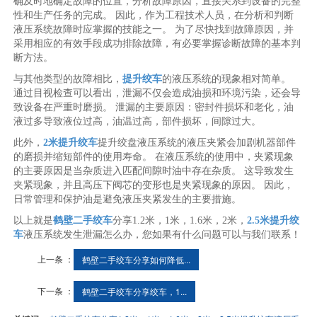
确及时地确定故障的位置，分析故障原因，直接关系到设备的完整
性和生产任务的完成。 因此，作为工程技术人员，在分析和判断
液压系统故障时应掌握的技能之一。 为了尽快找到故障原因，并
采用相应的有效手段成功排除故障，有必要掌握诊断故障的基本判
断方法。
与其他类型的故障相比，
提升绞车
的液压系统的现象相对简单。
通过目视检查可以看出，泄漏不仅会造成油损和环境污染，还会导
致设备在严重时磨损。 泄漏的主要原因：密封件损坏和老化，油
液过多导致液位过高，油温过高，部件损坏，间隙过大。
此外，
2米提升绞车
提升绞盘液压系统的液压夹紧会加剧机器部件
的磨损并缩短部件的使用寿命。 在液压系统的使用中，夹紧现象
的主要原因是当杂质进入匹配间隙时油中存在杂质。 这导致发生
夹紧现象，并且高压下阀芯的变形也是夹紧现象的原因。 因此，
日常管理和保护油是避免液压夹紧发生的主要措施。
以上就是
鹤壁二手绞车
分享1.2米，1米，1.6米，2米，
2.5米提升绞
车
液压系统发生泄漏怎么办，您如果有什么问题可以与我们联系！
上一条 ：
鹤壁二手绞车分享如何降低...
下一条 ：
鹤壁二手绞车分享绞车，1...