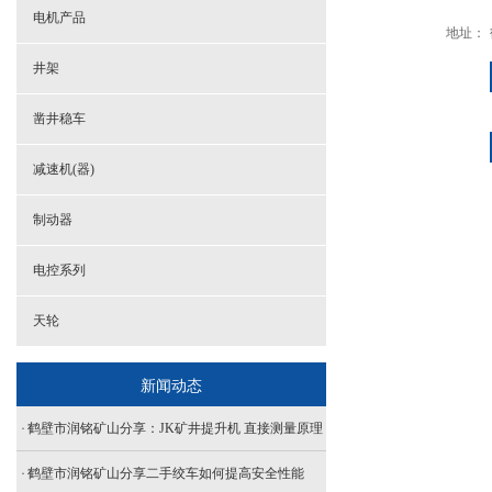
电机产品
地址：
井架
凿井稳车
减速机(器)
制动器
电控系列
天轮
新闻动态
鹤壁市润铭矿山分享：JK矿井提升机 直接测量原理
鹤壁市润铭矿山分享二手绞车如何提高安全性能