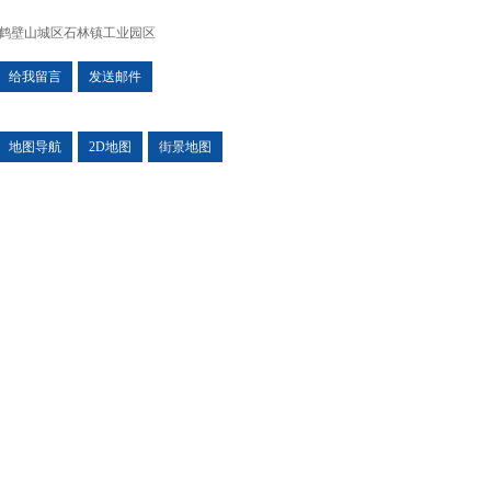
鹤壁山城区石林镇工业园区
给我留言
发送邮件
地图导航
2D地图
街景地图