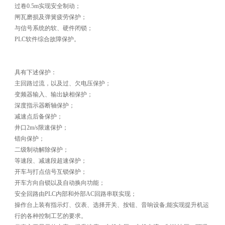
过卷0.5m实现安全制动；
闸瓦磨损及弹簧疲劳保护；
与信号系统的软、硬件闭锁；
PLC软件综合故障保护。
具有下述保护：
主回路过流，以及过、欠电压保护；
变频器输入、输出缺相保护；
深度指示器断轴保护；
减速点后备保护；
井口2m/s限速保护；
错向保护；
二级制动解除保护；
等速段、减速段超速保护；
开车与打点信号互锁保护；
开车方向自锁以及自动换向功能；
安全回路由PLC内部和外部AC回路串联实现；
操作台上装有指示灯、仪表、选择开关、按钮、音响设备;能实现提升机运
行的各种控制工艺的要求。