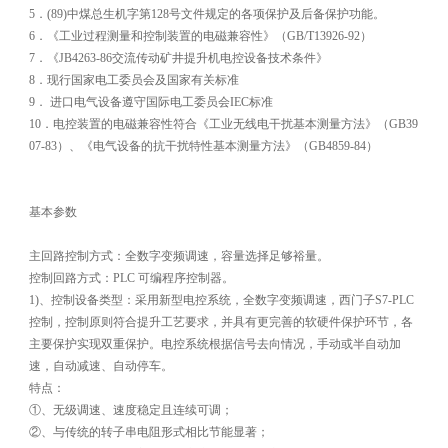
5．(89)中煤总生机字第128号文件规定的各项保护及后备保护功能。
6．《工业过程测量和控制装置的电磁兼容性》（GB/T13926-92）
7．《JB4263-86交流传动矿井提升机电控设备技术条件》
8．现行国家电工委员会及国家有关标准
9． 进口电气设备遵守国际电工委员会IEC标准
10．电控装置的电磁兼容性符合《工业无线电干扰基本测量方法》（GB39
07-83）、《电气设备的抗干扰特性基本测量方法》（GB4859-84）
基本参数
主回路控制方式：全数字变频调速，容量选择足够裕量。
控制回路方式：PLC 可编程序控制器。
1)、控制设备类型：采用新型电控系统，全数字变频调速，西门子S7-PLC
控制，控制原则符合提升工艺要求，并具有更完善的软硬件保护环节，各
主要保护实现双重保护。电控系统根据信号去向情况，手动或半自动加
速，自动减速、自动停车。
特点：
①、无级调速、速度稳定且连续可调；
②、与传统的转子串电阻形式相比节能显著；