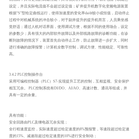
设定，并且实际电流值不会超过设定值；矿井提升机数字化变频电源装置
根据“S”型给定曲线运行，使得加速度的变化率da/dt较小或恒值，启动停止
过程中对机械系统的冲击较小，对于副井提升的提升机而言，人员乘坐感
觉舒适；通过人机对话界面，使用调试方便，根据不同的使用场合，设定
的参数少；具有强大的内部软件故障以及外部线路故障的诊断功能，在诊
断到故障的情况下，装置首先自动停止工作，防止故障进一步扩大，同时
进行准确的故障报警；计算机全数字控制，调试方便、性能稳定、可靠性
高。
3.4.2 PLC控制操作台
采用可编程控制器（PLC）S7-实现提升工艺的控制，互相监视、安全保护
相互冗余。 PLC控制系统有DI/DO、AI/AO、高速计数、通讯等组成，并
具有一定的余量。
具有功能：
安全回路由PLC及继电器冗余实现；
全行程速度监控，实际速度超过给定速度的8%预报警，等速段超过给定速
度的15%、减速段超过给定速度的10%进行安全制动；