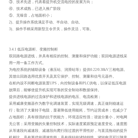
③、技术先进，代表着提升机交流电控的发展方向；
④、技术成熟，已进入推广阶段
⑤、无噪音，占地面积小；
2)、提升操作系统满足手动、半自动、自动。
3)、操作手柄采用新型主令开关，操作灵活，可靠。
3.4.1 低压电源柜、变频控制柜
双回路电源进线，并具有相应的控制、测量和保护功能；双回电源进线采
用一用一备工作方式。
为电控系统的辅助设备（液压站、润滑站等）提供0.22/0.38kV三相电源。
其馈出回路选用优质开关及其它保护、控制、测量和信号元器件。
在柜内设不间断电源装置UPS，向控制设备和PLC供电，以保证低压电源
故障后，能够使提升机实现可靠的安全制动和数据保持。
提供进线电源的过流保护和进线电源的电压、电流检测；
采用威康变频器作为数字化调速装置，实现无级调速，真正做到稳速运
行；取消了大量转子电阻，显著降低使用能耗，节约运营成本；也减少了
占地面积；具有很强的抗干扰能力，环境适应性强；谐波分量小，对电网
无公害；采用变频的矢量控制技术，实际速度紧跟预定速度变化，速度图
从等速段向减速段、减速段向爬行段过渡的平滑性好，与直流拖动的提升
机相比，具有更优的调速性能；具有很好的堵转特性，堵转电流可以随意