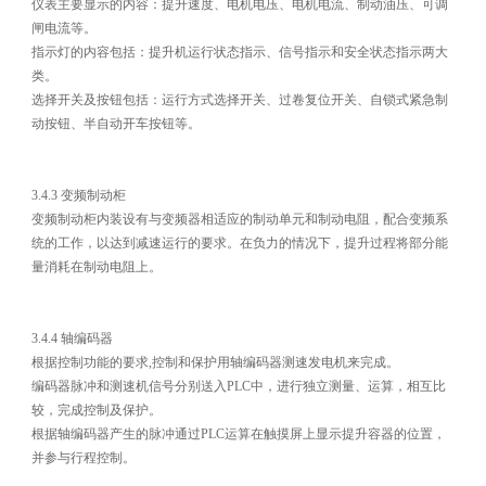
仪表主要显示的内容：提升速度、电机电压、电机电流、制动油压、可调
闸电流等。
指示灯的内容包括：提升机运行状态指示、信号指示和安全状态指示两大
类。
选择开关及按钮包括：运行方式选择开关、过卷复位开关、自锁式紧急制
动按钮、半自动开车按钮等。
3.4.3 变频制动柜
变频制动柜内装设有与变频器相适应的制动单元和制动电阻，配合变频系
统的工作，以达到减速运行的要求。在负力的情况下，提升过程将部分能
量消耗在制动电阻上。
3.4.4 轴编码器
根据控制功能的要求,控制和保护用轴编码器测速发电机来完成。
编码器脉冲和测速机信号分别送入PLC中，进行独立测量、运算，相互比
较，完成控制及保护。
根据轴编码器产生的脉冲通过PLC运算在触摸屏上显示提升容器的位置，
并参与行程控制。